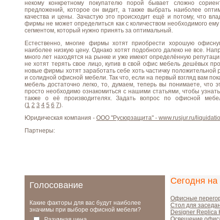
некому конкретному покупателю порой бывает сложно сориен
предложений, которое он видит, а также выбрать наиболее опт
качества и цены. Зачастую это происходит ещё и потому, что вл
фирмы не может определиться как с количеством необходимого ему 
сегментом, который нужно принять за оптимальный.
Естественно, многие фирмы хотят приобрести хорошую офисну
наиболее низкую цену. Однако хотят подобного далеко не все. Нап
много лет находятся на рынке и уже имеют определённую репутацию
не хотят терять свое лицо, купив в свой офис мебель дешёвых пр
новые фирмы хотят заработать себе хоть частичку положительной р
и солидной офисной мебели. Так что, если на первый взгляд вам по
мебель достаточно легко, то, думаем, теперь вы понимаете, что э
просто необходимо ознакомиться с нашими статьями, чтобы узнат
также о её производителях. Задать вопрос по офисной ме
(
1
2
3
4
5
6
7
).
Юридическая компания -
ООО "Русюрзащита" - www.rusjur.ru/liquidati
Партнеры:
Сегодня на
Голосование
Офисные перегор
Какие факторы для вас будут наиболее
Стол для заседа
значимы при выборе офисной мебели?
Designer Replica
Освещение офис
Разумная цена